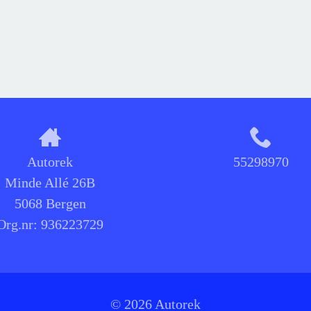
Autorek
55298970
Minde Allé 26B
5068 Bergen
Org.nr:
936223729
© 2026 Autorek