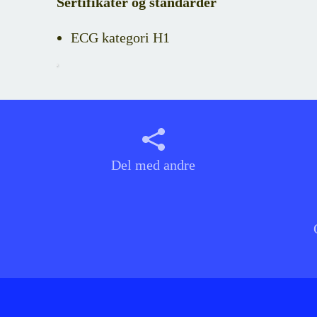
Sertifikater og standarder
ECG kategori H1
Del med andre