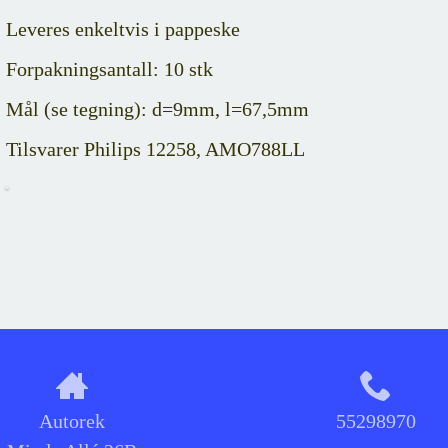
Leveres enkeltvis i pappeske
Forpakningsantall: 10 stk
Mål (se tegning): d=9mm, l=67,5mm
Tilsvarer Philips 12258, AMO788LL
Autorek
55298970