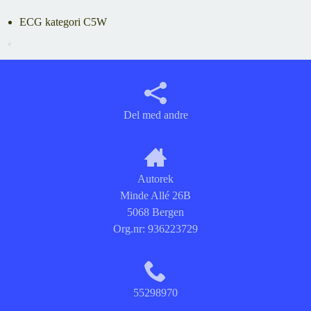
ECG kategori C5W
Del med andre
Autorek
Minde Allé 26B
5068 Bergen
Org.nr:
936223729
55298970