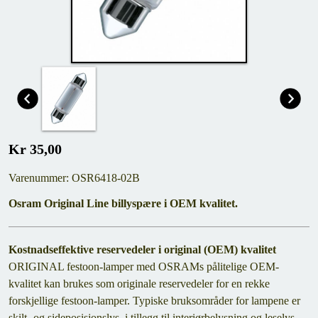
Kr 35,00
Varenummer: OSR6418-02B
Osram Original Line billyspære i OEM kvalitet.
Kostnadseffektive reservedeler i original (OEM) kvalitet
ORIGINAL festoon-lamper med OSRAMs pålitelige OEM-
kvalitet kan brukes som originale reservedeler for en rekke
forskjellige festoon-lamper. Typiske bruksområder for lampene er
skilt- og sideposisjonslys, i tillegg til interiørbelysning og leselys.