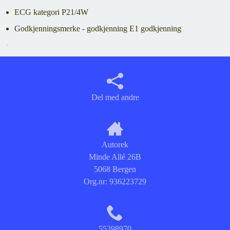
ECG kategori P21/4W
Godkjenningsmerke - godkjenning E1 godkjenning
Del med andre
Autorek
Minde Allé 26B
5068 Bergen
Org.nr:
936223729
55298970