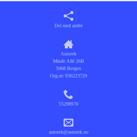
Del med andre
Autorek
Minde Allé 26B
5068 Bergen
Org.nr:
936223729
55298970
autorek@autorek.no