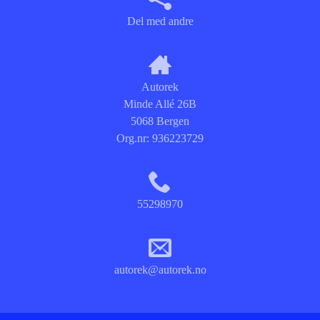
Del med andre
Autorek
Minde Allé 26B
5068 Bergen
Org.nr:
936223729
55298970
autorek@autorek.no