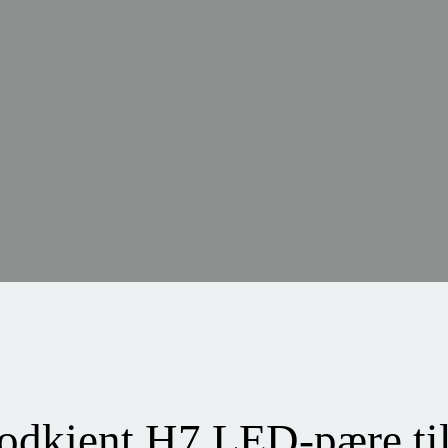
odkjent H7 LED-pære til