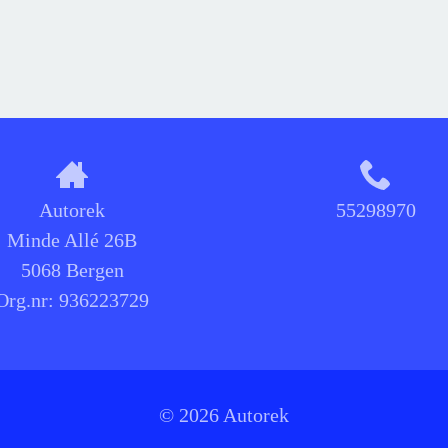
Autorek
55298970
Minde Allé 26B
5068 Bergen
Org.nr:
936223729
© 2026 Autorek