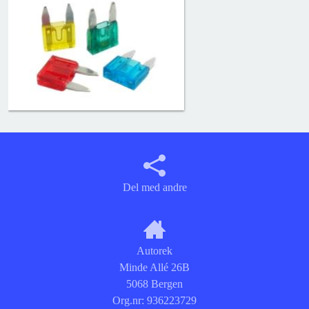
Del med andre
Autorek
Minde Allé 26B
5068 Bergen
Org.nr:
936223729