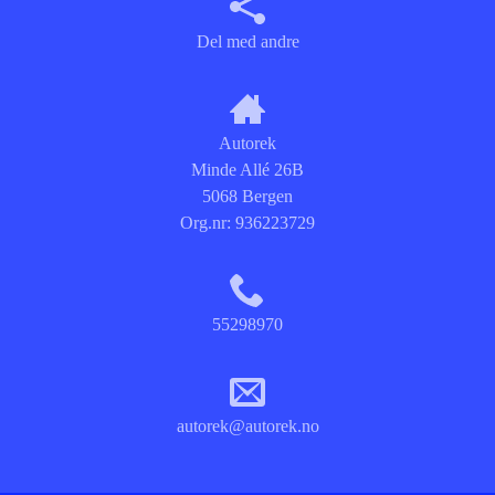
Del med andre
Autorek
Minde Allé 26B
5068 Bergen
Org.nr:
936223729
55298970
autorek@autorek.no