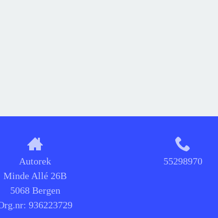
Autorek
55298970
Minde Allé 26B
5068 Bergen
Org.nr:
936223729