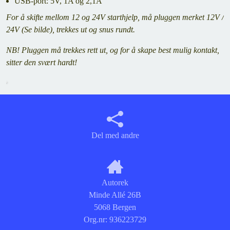
USB-port: 5V, 1A og 2,1A
For å skifte mellom 12 og 24V starthjelp, må pluggen merket 12V /
24V (Se bilde), trekkes ut og snus rundt.
NB! Pluggen må trekkes rett ut, og for å skape best mulig kontakt,
sitter den svært hardt!
Del med andre
Autorek
Minde Allé 26B
5068 Bergen
Org.nr:
936223729