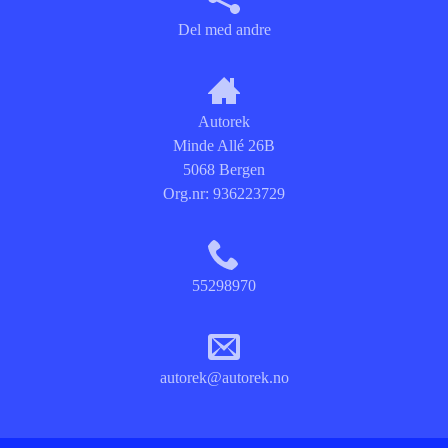
Del med andre
Autorek
Minde Allé 26B
5068 Bergen
Org.nr:
936223729
55298970
autorek@autorek.no