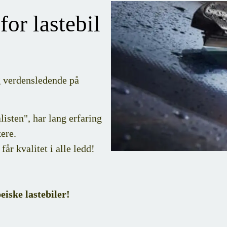
or lastebil
g verdensledende på
isten", har lang erfaring
ere.
r kvalitet i alle ledd!
iske lastebiler!