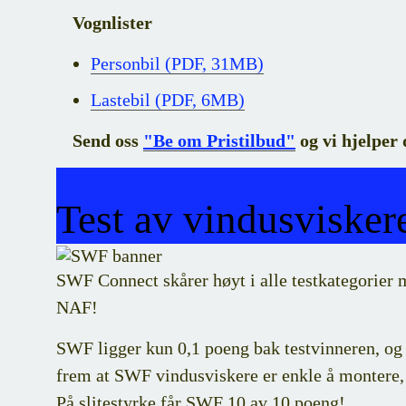
Vognlister
Personbil
(
PDF,
31MB
)
Lastebil
(
PDF,
6MB
)
Send oss
"Be om Pristilbud"
og vi hjelper 
Test av vindusvisker
SWF Connect skårer høyt i alle testkategorier m
NAF!
SWF ligger kun 0,1 poeng bak testvinneren, og f
frem at SWF vindusviskere er enkle å montere, h
På slitestyrke får SWF 10 av 10 poeng!