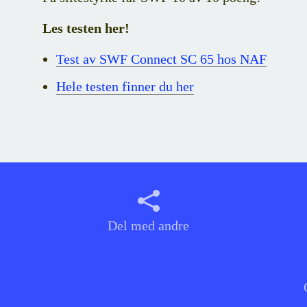
Les testen her!
Test av SWF Connect SC 65 hos NAF
Hele testen finner du her
Del med andre