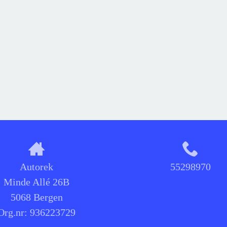
Autorek
55298970
Minde Allé 26B
5068 Bergen
Org.nr:
936223729