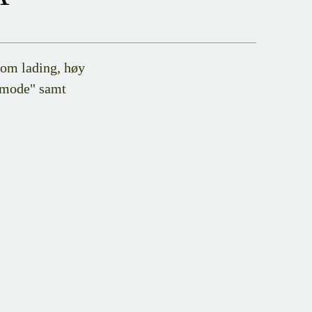
som lading, høy
p mode" samt