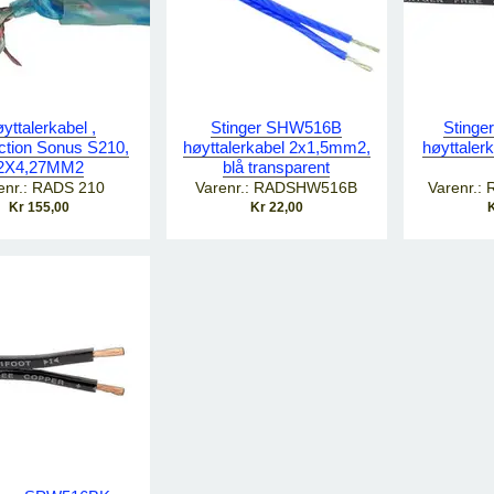
yttalerkabel ,
Stinger SHW516B
Sting
tion Sonus S210,
høyttalerkabel 2x1,5mm2,
høyttaler
2X4,27MM2
blå transparent
enr.: RADS 210
Varenr.: RADSHW516B
Varenr.
Kr 155,00
Kr 22,00
K