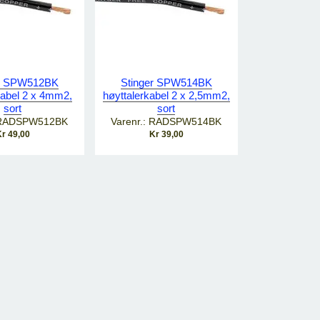
er SPW512BK
Stinger SPW514BK
kabel 2 x 4mm2,
høyttalerkabel 2 x 2,5mm2,
sort
sort
: RADSPW512BK
Varenr.: RADSPW514BK
r 49,00
Kr 39,00