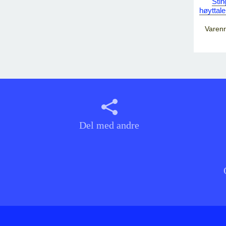
Sti
høyttal
Varen
Del med andre