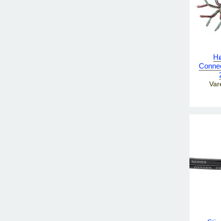
Hø
Connec
Var