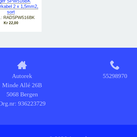
nger SPW516BK
erkabel 2 x 1,5mm2,
sort
r.: RADSPW516BK
Kr 22,00
Autorek
55298970
Minde Allé 26B
5068 Bergen
Org.nr:
936223729