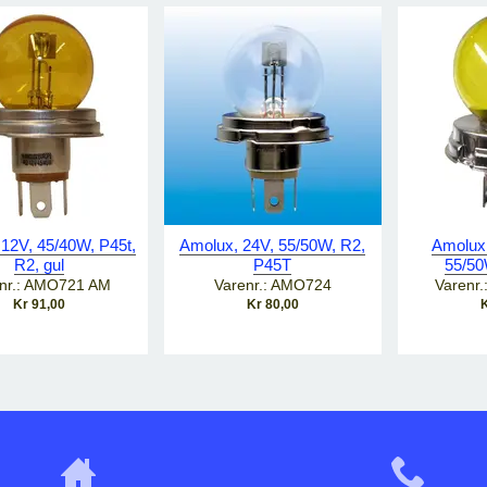
12V, 45/40W, P45t,
Amolux, 24V, 55/50W, R2,
Amolux
R2, gul
P45T
55/50
nr.: AMO721 AM
Varenr.: AMO724
Varenr
Kr 91,00
Kr 80,00
K