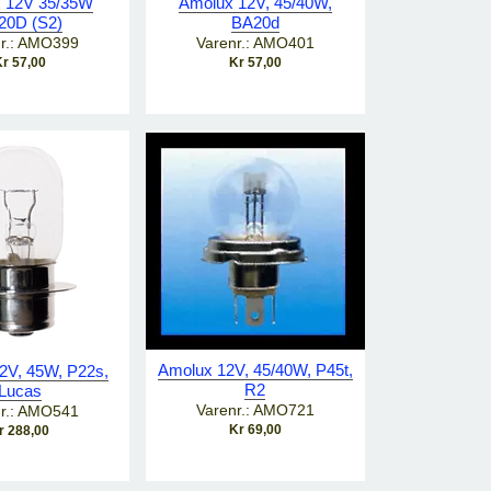
 12V 35/35W
Amolux 12V, 45/40W,
20D (S2)
BA20d
r.: AMO399
Varenr.: AMO401
r 57,00
Kr 57,00
Amolux 12V, 45/40W, P45t,
2V, 45W, P22s,
R2
Lucas
Varenr.: AMO721
r.: AMO541
Kr 69,00
r 288,00