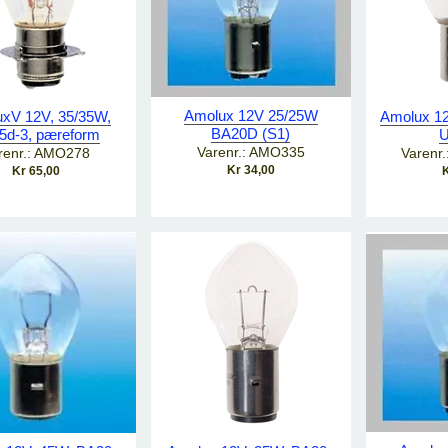
Amolux 12V 25/25W
xV 12V, 35/35W,
Amolux 12
BA20D (S1)
5d-3, pæreform
U
Varenr.: AMO335
renr.: AMO278
Varenr
Kr 34,00
Kr 65,00
K