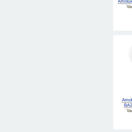
Amolux
Va
Amol
BA2
Va