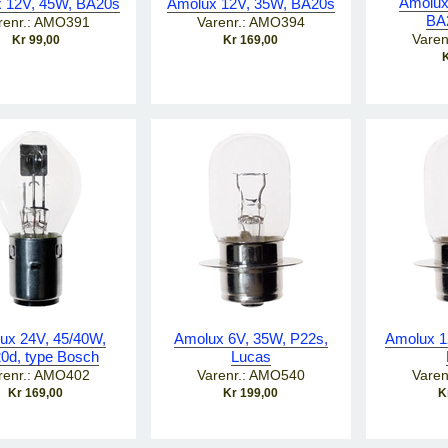
Amolux
 12V, 45W, BA20s
Amolux 12V, 35W, BA20s
BA
renr.: AMO391
Varenr.: AMO394
Varen
Kr 99,00
Kr 169,00
K
ux 24V, 45/40W,
Amolux 6V, 35W, P22s,
Amolux 1
0d, type Bosch
Lucas
renr.: AMO402
Varenr.: AMO540
Varen
Kr 169,00
Kr 199,00
K