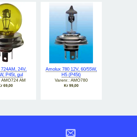
 724AM, 24V,
Amolux 780 12V, 60/55W,
W, P45t, gul
H5 (P45t)
.: AMO724 AM
Varenr.: AMO780
r 69,00
Kr 99,00