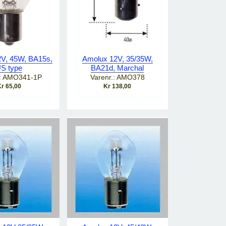
V, 45W, BA15s,
Amolux 12V, 35/35W,
S type
BA21d, Marchal
.: AMO341-1P
Varenr.: AMO378
r 65,00
Kr 138,00