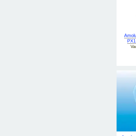
Amolu
PX1
Va