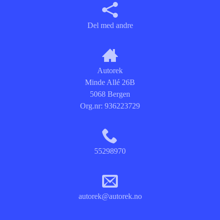
Del med andre
Autorek
Minde Allé 26B
5068 Bergen
Org.nr:
936223729
55298970
autorek@autorek.no