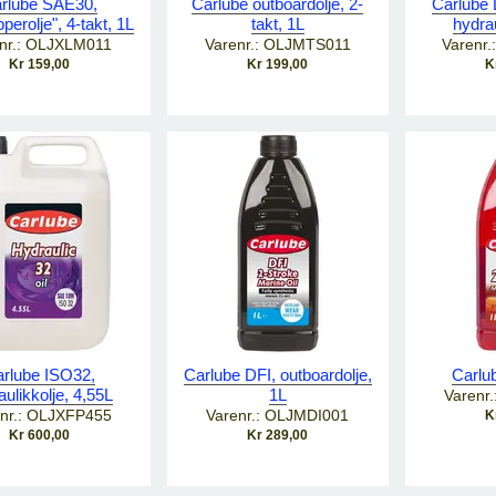
rlube SAE30,
Carlube outboardolje, 2-
Carlube 
pperolje", 4-takt, 1L
takt, 1L
hydrau
nr.: OLJXLM011
Varenr.: OLJMTS011
Varenr
Kr 159,00
Kr 199,00
K
rlube ISO32,
Carlube DFI, outboardolje,
Carlub
aulikkolje, 4,55L
1L
Varenr
nr.: OLJXFP455
Varenr.: OLJMDI001
K
Kr 600,00
Kr 289,00