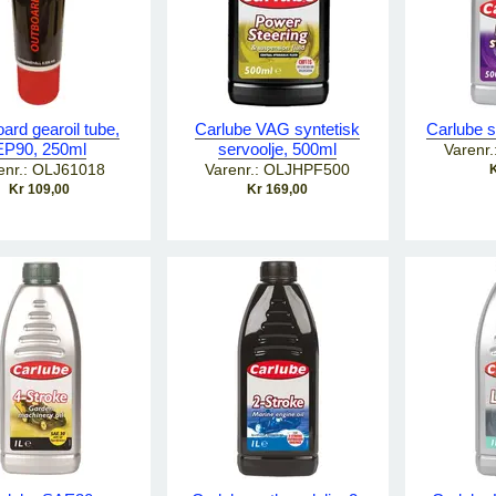
ard gearoil tube,
Carlube VAG syntetisk
Carlube s
EP90, 250ml
servoolje, 500ml
Varenr
enr.: OLJ61018
Varenr.: OLJHPF500
K
Kr 109,00
Kr 169,00