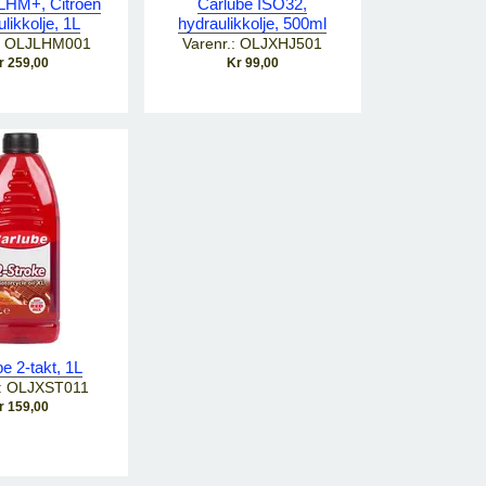
LHM+, Citroen
Carlube ISO32,
likkolje, 1L
hydraulikkolje, 500ml
.: OLJLHM001
Varenr.: OLJXHJ501
r 259,00
Kr 99,00
e 2-takt, 1L
.: OLJXST011
r 159,00