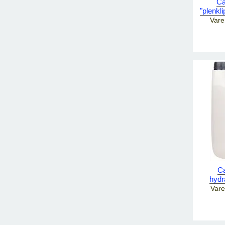
Ca
"plenkli
Vare
Ca
hydr
Vare