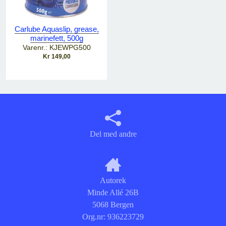
Carlube Aquaslip, grease,
marinefett, 500g
Varenr.: KJEWPG500
Kr 149,00
Del med andre
Autorek
Minde Allé 26B
5068 Bergen
Org.nr:
936223729