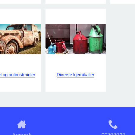
 og antirustmidler
Diverse kjemikalier