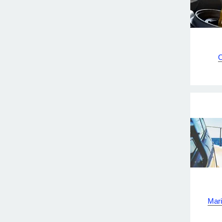
O
Mari